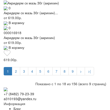
0
Акридерм ск мазь 30г (акрихин)...
от
619.00р.
В корзину
0
000016918
Акридерм ск мазь 30г (акрихин)
от
619.00р.
В корзину
619.00р.
1
2
3
4
5
6
7
8
9
>
>|
Показано с 1 по 18 из 156 (всего 9 страниц)
+7 (8482) 79-23-39
a310193@yandex.ru
Информация
Блог