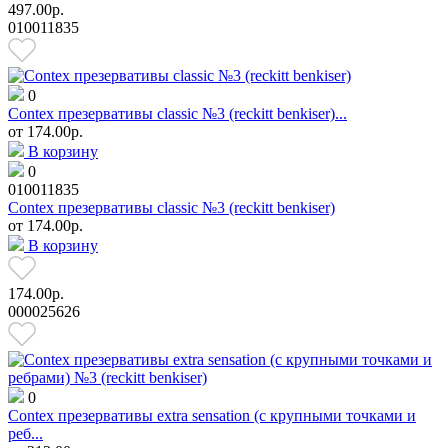
497.00р.
010011835
0
Contex презервативы classic №3 (reckitt benkiser)...
от
174.00р.
В корзину
0
010011835
Contex презервативы classic №3 (reckitt benkiser)
от
174.00р.
В корзину
174.00р.
000025626
0
Contex презервативы extra sensation (с крупными точками и
реб...