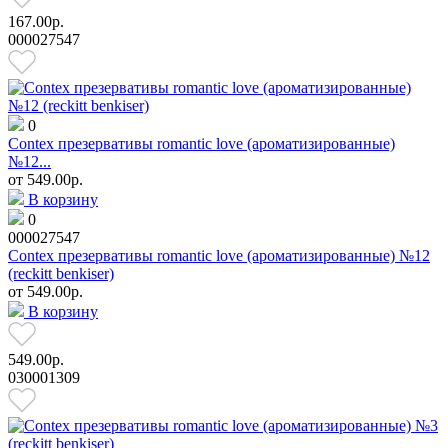
167.00р.
000027547
0
Contex презервативы romantic love (ароматизированные)
№12...
от
549.00р.
В корзину
0
000027547
Contex презервативы romantic love (ароматизированные) №12
(reckitt benkiser)
от
549.00р.
В корзину
549.00р.
030001309