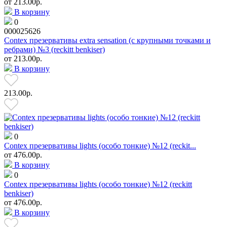
от
213.00р.
В корзину
0
000025626
Contex презервативы extra sensation (с крупными точками и
ребрами) №3 (reckitt benkiser)
от
213.00р.
В корзину
213.00р.
0
Contex презервативы lights (особо тонкие) №12 (reckit...
от
476.00р.
В корзину
0
Contex презервативы lights (особо тонкие) №12 (reckitt
benkiser)
от
476.00р.
В корзину