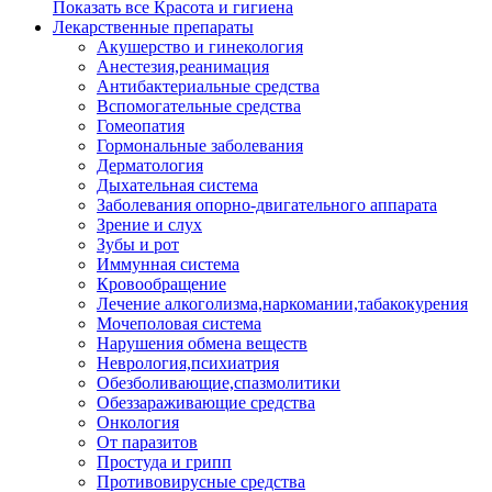
Показать все Красота и гигиена
Лекарственные препараты
Акушерство и гинекология
Анестезия,реанимация
Антибактериальные средства
Вспомогательные средства
Гомеопатия
Гормональные заболевания
Дерматология
Дыхательная система
Заболевания опорно-двигательного аппарата
Зрение и слух
Зубы и рот
Иммунная система
Кровообращение
Лечение алкоголизма,наркомании,табакокурения
Мочеполовая система
Нарушения обмена веществ
Неврология,психиатрия
Обезболивающие,спазмолитики
Обеззараживающие средства
Онкология
От паразитов
Простуда и грипп
Противовирусные средства