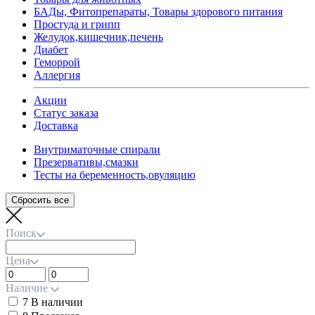
БАДы, Фитопрепараты, Товары здорового питания
Простуда и грипп
Желудок,кишечник,печень
Диабет
Геморрой
Аллергия
Акции
Статус заказа
Доставка
Внутриматочные спирали
Презервативы,смазки
Тесты на беременность,овуляцию
Поиск
Цена
Наличие
7
В наличии