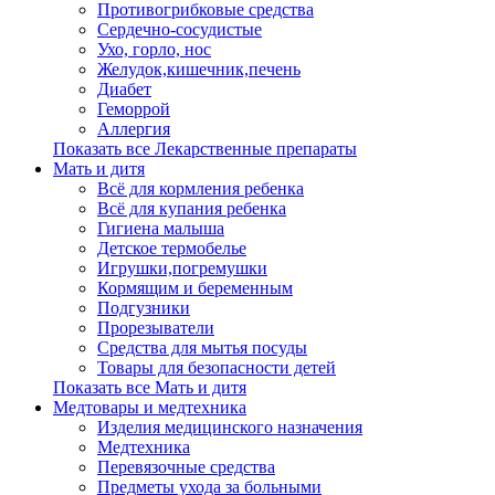
Противогрибковые средства
Сердечно-сосудистые
Ухо, горло, нос
Желудок,кишечник,печень
Диабет
Геморрой
Аллергия
Показать все Лекарственные препараты
Мать и дитя
Всё для кормления ребенка
Всё для купания ребенка
Гигиена малыша
Детское термобелье
Игрушки,погремушки
Кормящим и беременным
Подгузники
Прорезыватели
Средства для мытья посуды
Товары для безопасности детей
Показать все Мать и дитя
Медтовары и медтехника
Изделия медицинского назначения
Медтехника
Перевязочные средства
Предметы ухода за больными