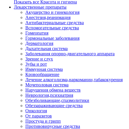
Показать все Красота и гигиена
Лекарственные препараты
Акушерство и гинекология
Анестезия,реанимация
Антибактериальные средства
Вспомогательные средства
Гомеопатия
Гормональные заболевания
Дерматология
Дыхательная система
Заболевания опорно-двигательного аппарата
Зрение и слух
Зубы и рот
Иммунная система
Кровообращение
Лечение алкоголизма,наркомании,табакокурения
Мочеполовая система
Нарушения обмена веществ
Неврология,психиатрия
Обезболивающие,спазмолитики
Обеззараживающие средства
Онкология
От паразитов
Простуда и грипп
Противовирусные средства