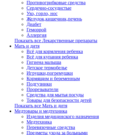
Противогрибковые средства
Сердечно-сосудистые
Ухо, горло, нос
Желудок,кишечник,печень
Диабет
Геморрой
Аллергия
Показать все Лекарственные препараты
Мать и дитя
Всё для кормления ребенка
Всё для купания ребенка
Гигиена малыша
Детское термобелье
Игрушки,погремушки
Кормящим и беременным
Подгузники
Прорезыватели
Средства для мытья посуды
Товары для безопасности детей
Показать все Мать и дитя
Медтовары и медтехника
Изделия медицинского назначения
Медтехника
Перевязочные средства
Предметы ухода за больными