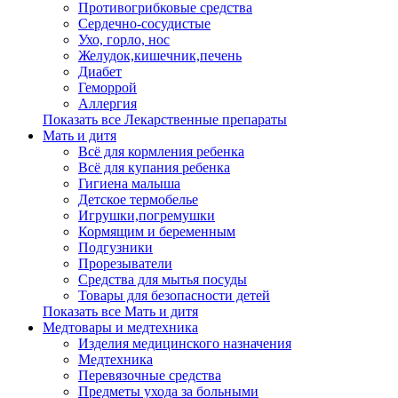
Противогрибковые средства
Сердечно-сосудистые
Ухо, горло, нос
Желудок,кишечник,печень
Диабет
Геморрой
Аллергия
Показать все Лекарственные препараты
Мать и дитя
Всё для кормления ребенка
Всё для купания ребенка
Гигиена малыша
Детское термобелье
Игрушки,погремушки
Кормящим и беременным
Подгузники
Прорезыватели
Средства для мытья посуды
Товары для безопасности детей
Показать все Мать и дитя
Медтовары и медтехника
Изделия медицинского назначения
Медтехника
Перевязочные средства
Предметы ухода за больными