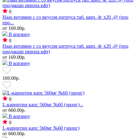
0
Haas витамин с со вкусом цитруса таб. шип. 4г х20 .@ (пец
про...
от
169.00р.
В корзину
0
Haas витамин с со вкусом цитруса таб. шип. 4г х20 .@ (пец
продакшн европа кфт)
от
169.00р.
В корзину
169.00р.
0
L-карнитин капс 560мг №60 (эрциг)...
от
660.00р.
В корзину
0
L-карнитин капс 560мг №60 (эрциг)
от
660.00р.