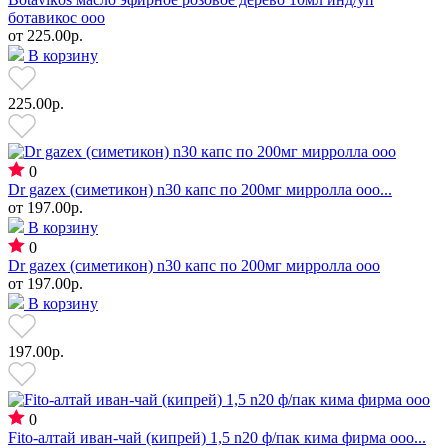
ботавикос ооо
от
225.00р.
В корзину
225.00р.
0
Dr gazex (симетикон) n30 капс по 200мг мирролла ооо...
от
197.00р.
В корзину
0
Dr gazex (симетикон) n30 капс по 200мг мирролла ооо
от
197.00р.
В корзину
197.00р.
0
Fito-алтай иван-чай (кипрей) 1,5 n20 ф/пак кима фирма ооо...