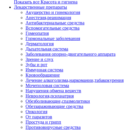
Показать все Красота и гигиена
Лекарственные препараты
Акушерство и гинекология
Анестезия,реанимация
Антибактериальные средства
Вспомогательные средства
Гомеопатия
Гормональные заболевания
Дерматология
Дыхательная система
Заболевания опорно-двигательного аппарата
Зрение и слух
Зубы и рот
Иммунная система
Кровообращение
Лечение алкоголизма,наркомании,табакокурения
Мочеполовая система
Нарушения обмена веществ
Неврология,психиатрия
Обезболивающие,спазмолитики
Обеззараживающие средства
Онкология
От паразитов
Простуда и грипп
Противовирусные средства