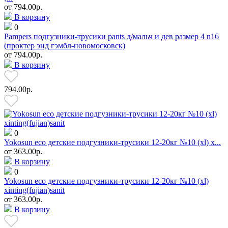
от
794.00р.
В корзину
0
Pampers подгузники-трусики pants д/мальч и дев размер 4 n16
(проктер энд гэмбл-новомосковск)
от
794.00р.
В корзину
794.00р.
0
Yokosun eco детские подгузники-трусики 12-20кг №10 (xl) x...
от
363.00р.
В корзину
0
Yokosun eco детские подгузники-трусики 12-20кг №10 (xl)
xinting(fujian)sanit
от
363.00р.
В корзину