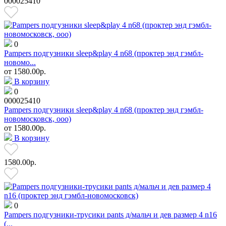
000025410
0
Pampers подгузники sleep&play 4 n68 (проктер энд гэмбл-
новомо...
от
1580.00р.
В корзину
0
000025410
Pampers подгузники sleep&play 4 n68 (проктер энд гэмбл-
новомосковск, ооо)
от
1580.00р.
В корзину
1580.00р.
0
Pampers подгузники-трусики pants д/мальч и дев размер 4 n16
(...