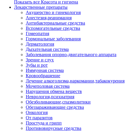
Показать все Красота и гигиена
Лекарственные препараты
Акушерство и гинекология
Анестезия,реанимация
Антибактериальные средства
Вспомогательные средства
Гомеопатия
Гормональные заболевания
Дерматология
Дыхательная система
Заболевания опорно-двигательного аппарата
Зрение и слух
Зубы и рот
Иммунная система
Кровообращение
Лечение алкоголизма,наркомании,табакокурения
Мочеполовая система
Нарушения обмена веществ
Неврология,психиатрия
Обезболивающие,спазмолитики
Обеззараживающие средства
Онкология
От паразитов
Простуда и грипп
Противовирусные средства