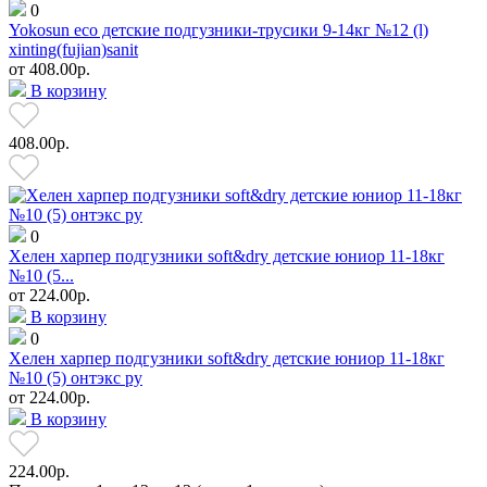
0
Yokosun eco детские подгузники-трусики 9-14кг №12 (l)
xinting(fujian)sanit
от
408.00р.
В корзину
408.00р.
0
Хелен харпер подгузники soft&dry детские юниор 11-18кг
№10 (5...
от
224.00р.
В корзину
0
Хелен харпер подгузники soft&dry детские юниор 11-18кг
№10 (5) онтэкс ру
от
224.00р.
В корзину
224.00р.