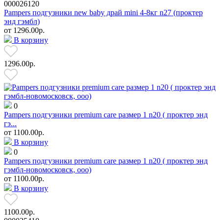
000026120
Pampers подгузники new baby драй mini 4-8кг n27 (проктер
энд гэмбл)
от
1296.00р.
В корзину
1296.00р.
0
Pampers подгузники premium care размер 1 n20 ( проктер энд
гэ...
от
1100.00р.
В корзину
0
Pampers подгузники premium care размер 1 n20 ( проктер энд
гэмбл-новомосковск, ооо)
от
1100.00р.
В корзину
1100.00р.