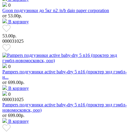
0
Goon подгузники до 5кг n2 /n/b daio paper corporation
от
53.00р.
В корзину
53.00р.
000031025
0
Pampers подгузники active baby-dry 5 n16 (проктер энд гэмбл-
н...
от
699.00р.
В корзину
0
000031025
Pampers подгузники active baby-dry 5 n16 (проктер энд гэмбл-
новомосковск, ооо)
от
699.00р.
В корзину