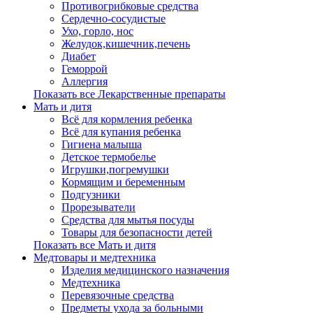
Противогрибковые средства
Сердечно-сосудистые
Ухо, горло, нос
Желудок,кишечник,печень
Диабет
Геморрой
Аллергия
Показать все Лекарственные препараты
Мать и дитя
Всё для кормления ребенка
Всё для купания ребенка
Гигиена малыша
Детское термобелье
Игрушки,погремушки
Кормящим и беременным
Подгузники
Прорезыватели
Средства для мытья посуды
Товары для безопасности детей
Показать все Мать и дитя
Медтовары и медтехника
Изделия медицинского назначения
Медтехника
Перевязочные средства
Предметы ухода за больными