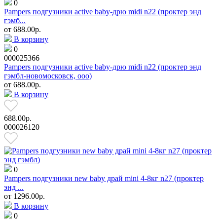
0
Pampers подгузники active baby-дрю midi n22 (проктер энд
гэмб...
от
688.00р.
В корзину
0
000025366
Pampers подгузники active baby-дрю midi n22 (проктер энд
гэмбл-новомосковск, ооо)
от
688.00р.
В корзину
688.00р.
000026120
0
Pampers подгузники new baby драй mini 4-8кг n27 (проктер
энд ...
от
1296.00р.
В корзину
0