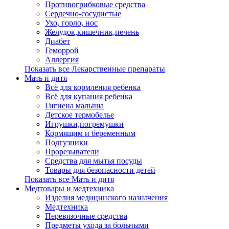
Противогрибковые средства
Сердечно-сосудистые
Ухо, горло, нос
Желудок,кишечник,печень
Диабет
Геморрой
Аллергия
Показать все Лекарственные препараты
Мать и дитя
Всё для кормления ребенка
Всё для купания ребенка
Гигиена малыша
Детское термобелье
Игрушки,погремушки
Кормящим и беременным
Подгузники
Прорезыватели
Средства для мытья посуды
Товары для безопасности детей
Показать все Мать и дитя
Медтовары и медтехника
Изделия медицинского назначения
Медтехника
Перевязочные средства
Предметы ухода за больными