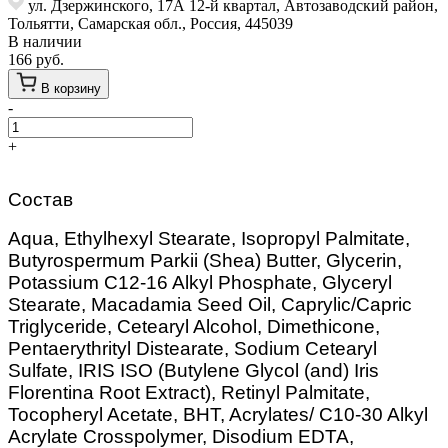
ул. Дзержинского, 17А 12-й квартал, Автозаводский район,
Тольятти, Самарская обл., Россия, 445039
В наличии
166 руб.
В корзину
-
Работает на API 2ГИС
Лицензионное соглашение
Доехать с 2ГИС
Для корректной работы Raster JS API нужен ключ. Помощь:
api@2gis.ru
+
Состав
Aqua, Ethylhexyl Stearate, Isopropyl Palmitate,
Butyrospermum Parkii (Shea) Butter, Glycerin,
Potassium C12-16 Alkyl Phosphate, Glyceryl
Stearate, Macadamia Seed Oil, Caprylic/Сapric
Triglyceride, Cetearyl Alcohol, Dimethicone,
Pentaerythrityl Distearate, Sodium Cetearyl
Sulfate, IRIS ISO (Butylene Glycol (and) Iris
Florentina Root Extract), Retinyl Palmitate,
Tocopheryl Acetate, BHT, Acrylates/ C10-30 Alkyl
Acrylate Crosspolymer, Disodium EDTA,