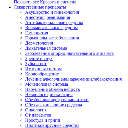
Показать все Красота и гигиена
Лекарственные препараты
Акушерство и гинекология
Анестезия,реанимация
Антибактериальные средства
Вспомогательные средства
Гомеопатия
Гормональные заболевания
Дерматология
Дыхательная система
Заболевания опорно-двигательного аппарата
Зрение и слух
Зубы и рот
Иммунная система
Кровообращение
Лечение алкоголизма,наркомании,табакокурения
Мочеполовая система
Нарушения обмена веществ
Неврология,психиатрия
Обезболивающие,спазмолитики
Обеззараживающие средства
Онкология
От паразитов
Простуда и грипп
Противовирусные средства