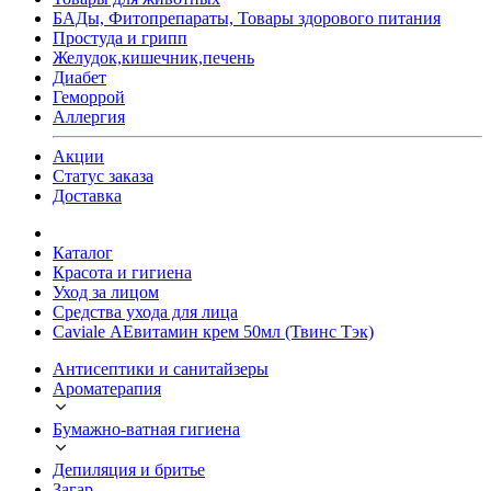
БАДы, Фитопрепараты, Товары здорового питания
Простуда и грипп
Желудок,кишечник,печень
Диабет
Геморрой
Аллергия
Акции
Статус заказа
Доставка
Каталог
Красота и гигиена
Уход за лицом
Средства ухода для лица
Caviale АЕвитамин крем 50мл (Твинс Тэк)
Антисептики и санитайзеры
Ароматерапия
Бумажно-ватная гигиена
Депиляция и бритье
Загар